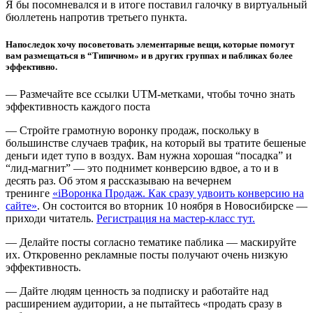
Я бы посомневался и в итоге поставил галочку в виртуальный
бюллетень напротив третьего пункта.
Напоследок хочу посоветовать элементарные вещи, которые помогут
вам размещаться в “Типичном» и в других группах и пабликах более
эффективно.
— Размечайте все ссылки UTM-метками, чтобы точно знать
эффективность каждого поста
— Стройте грамотную воронку продаж, поскольку в
большинстве случаев трафик, на который вы тратите бешеные
деньги идет тупо в воздух. Вам нужна хорошая “посадка” и
“лид-магнит” — это поднимет конверсию вдвое, а то и в
десять раз. Об этом я рассказываю на вечернем
тренинге
«iВоронка Продаж. Как сразу удвоить конверсию на
сайте»
. Он состоится во вторник 10 ноября в Новосибирске —
приходи читатель.
Регистрация на мастер-класс тут.
— Делайте посты согласно тематике паблика — маскируйте
их. Откровенно рекламные посты получают очень низкую
эффективность.
— Дайте людям ценность за подписку и работайте над
расширением аудитории, а не пытайтесь «продать сразу в