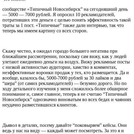
сообществе «Типичный Новосибирск” на сегодняшний день
— 5000 — 7000 рублей. Я опросил 10 рекламодателей,
потративших эти деньги с целью понять эффективность такой
траты за 1 пост. «Типичные” также дали интервью, так что
теперь мы имеем картину со всех сторон.
Скажу честно, я ожидал гораздо большего негатива при
ближайшем рассмотрении, поскольку сам вижу, как у людей
улетают ежедневно деньги на воздух. Вижу рекламные посты
с низкой активностью аудитории, хамство в комментах,
неэффективные воронки продаж у тех, кто размещается. Да и
вообще, казалось бы, 5000-7000 рублей за 30 лайков и два
“шера” (от самих рекламодателей) — безумно дорого. Но по
ходу детального изучения у меня сложилось более обширное
понимание и, самое главное, теперь я не считаю “Типичный
Новосибирск” однозначно виноватым во всех бедах и чаяниях
неудачно разместившихся клиентов.
Дьявол в деталях, посему давайте “поковыряем” кейсы. Они
ведь у нас на виду — каждый может посмотреть. За это я и