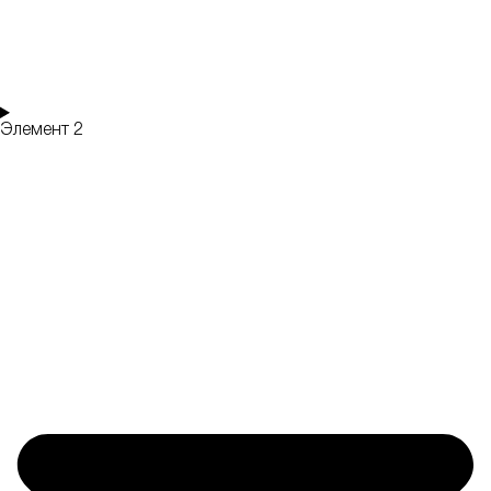
Элемент 2